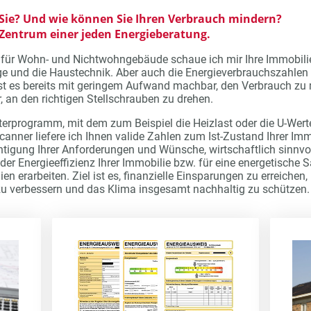
 Sie? Und wie können Sie Ihren Verbrauch mindern?
 Zentrum einer jeden Energieberatung.
 für Wohn- und Nichtwohngebäude schaue ich mir Ihre Immobilie
e und die Haustechnik. Aber auch die Energieverbrauchszahlen 
st es bereits mit geringem Aufwand machbar, den Verbrauch zu m
, an den richtigen Stellschrauben zu drehen.
terprogramm, mit dem zum Beispiel die Heizlast oder die U-Wer
nner liefere ich Ihnen valide Zahlen zum Ist-Zustand Ihrer Imm
htigung Ihrer Anforderungen und Wünsche, wirtschaftlich sinnvol
der Energieeffizienz Ihrer Immobilie bzw. für eine energetische 
en erarbeiten. Ziel ist es, finanzielle Einsparungen zu erreiche
u verbessern und das Klima insgesamt nachhaltig zu schützen.