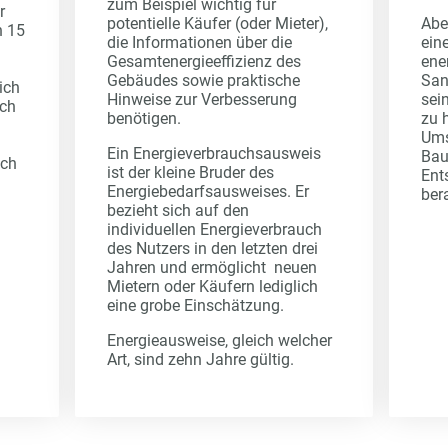
zum Beispiel wichtig für
r
potentielle Käufer (oder Mieter),
Abe
n 15
die Informationen über die
ein
Gesamtenergieeffizienz des
ene
Gebäudes sowie praktische
San
ich
Hinweise zur Verbesserung
sei
rch
benötigen.
zu h
Ums
Ein Energieverbrauchsausweis
Bau
uch
ist der kleine Bruder des
Ent
Energiebedarfsausweises. Er
ber
bezieht sich auf den
individuellen Energieverbrauch
des Nutzers in den letzten drei
Jahren und ermöglicht neuen
Mietern oder Käufern lediglich
eine grobe Einschätzung.
Energieausweise, gleich welcher
Art, sind zehn Jahre gültig.