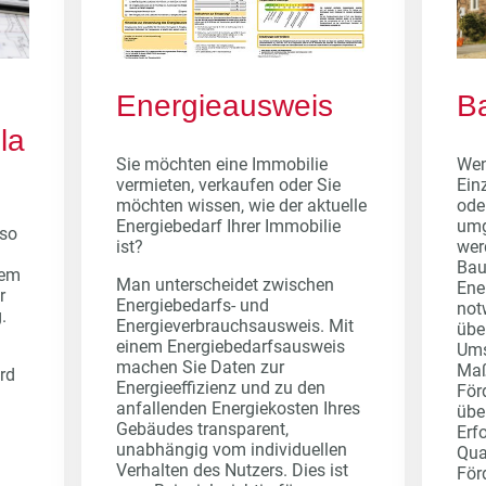
Energieausweis
B
la
Sie möchten eine Immobilie
We
vermieten, verkaufen oder Sie
Ein
möchten wissen, wie der aktuelle
ode
Energiebedarf Ihrer Immobilie
umg
so
ist?
wer
Bau
dem
Man unterscheidet zwischen
Ene
r
Energiebedarfs- und
not
g.
Energieverbrauchsausweis. Mit
übe
einem Energiebedarfsausweis
Ums
machen Sie Daten zur
Maß
rd
Energieeffizienz und zu den
För
anfallenden Energiekosten Ihres
übe
Gebäudes transparent,
Erf
unabhängig vom individuellen
Qua
Verhalten des Nutzers. Dies ist
För
l