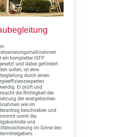
aubegleitung
nn
zelsanierungsmaßnahmen
r ein kompletter iSFP
esetzt und dabei gefördert
den sollen, ist eine
begleitung durch einen
rgieeffizienzexperten
wendig. Er prüft und
rwacht die Richtigkeit der
etzung der energetischen
nahmen wie im
derantrag beschrieben und
rnimmt somit die
olgskontrolle und
litätssicherung im Sinne des
dermittelgebers.